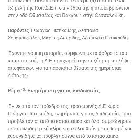
Πιστικούδη, συνεδρίασαν τα τέσσερα (4) από τα πέντε
(5) μέλη της Κοιν.Σ.Επ, στην έδρα της η οποία βρίσκεται
στην οδό Οδυσσέως και Βάκχου 1 στην Θεσσαλονίκη.
Παρόντες
: Γεώργιος Πιστικούδης, Δέσποινα
Χουρμουζιάδου, Μάρκος Ασπρίδης, Αδαμαντία Πιστικούδη.
Έχοντας νόμιμη απαρτία, σύμφωνα με το άρθρο 15 του
καταστατικού, η Δ.Ε προχωρεί στην συζήτηση και λήψη
αποφάσεων για τα παρακάτω θέματα της ημερήσιας
διάταξης:
ο
Θέμα 1
:
Ενημέρωση για τις διαδικασίες
.
Έγινε από τον πρόεδρο της προσωρινής Δ.Ε κύριο
Γεώργιο Πιστικούδη, ενημέρωση για τις διαδικασίες που
προβλέπονται από το καταστατικό και όλοι συμφώνησαν
σε εποικοδομητικό κλίμα να ακολουθούν με σεβασμό και
ευσυνείδητα τα προβλεπόμενα από το καταστατικό.